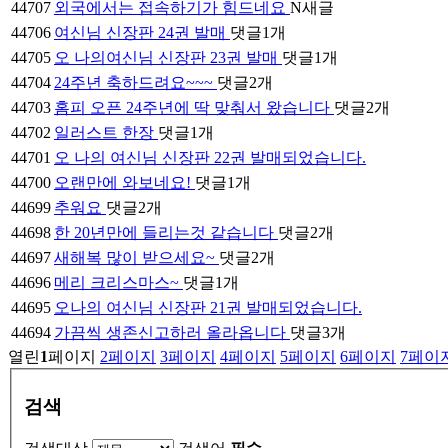
44707
외국에서는 접속하기가 힘드네요
N
새글
44706
여신님 신장판 24권 발매
댓글
1
개
44705
오 나의여신님 신장판 23권 발매
댓글
1
개
44704
24주년 축하드려요~~~
댓글
2
개
44703
홈피 오픈 24주년에 딱 맞춰서 왔습니다
댓글
2
개
44702
일러스트 한장
댓글
1
개
44701
오 나의 여신님 신장판 22권 발매되었습니다.
44700
오랜만에 와보네요!
댓글
1
개
44699
추워요
댓글
2
개
44698
한 20년만에 들리는것 같습니다
댓글
2
개
44697
새해복 많이 받으세요~
댓글
2
개
44696
메리 크리스마스~
댓글
1
개
44695
오나의 여신님 신장판 21권 발매되었습니다.
44694
가끔씩 생존신고하러 올라옵니다
댓글
3
개
열린
1
페이지
2
페이지
3
페이지
4
페이지
5
페이지
6
페이지
7
페이
검색