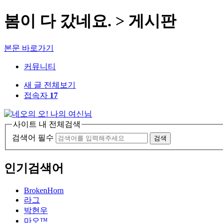
봄이 다 갔네요. > 게시판
본문 바로가기
커뮤니티
새 글 전체보기
접속자
17
사이트 내 전체검색
검색어 필수
검색
인기검색어
BrokenHorn
라그
박현우
마오™