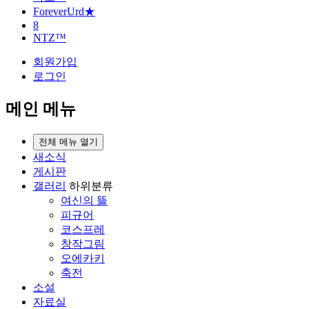
ForeverUrd★
8
NTZ™
회원가입
로그인
메인 메뉴
전체 메뉴 열기
새소식
게시판
갤러리
하위분류
여신의 뜰
피규어
코스프레
창작그림
오에카키
축전
소설
자료실