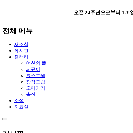
오픈 24주년으로부터 129일이 지
전체 메뉴
새소식
게시판
갤러리
여신의 뜰
피규어
코스프레
창작그림
오에카키
축전
소설
자료실