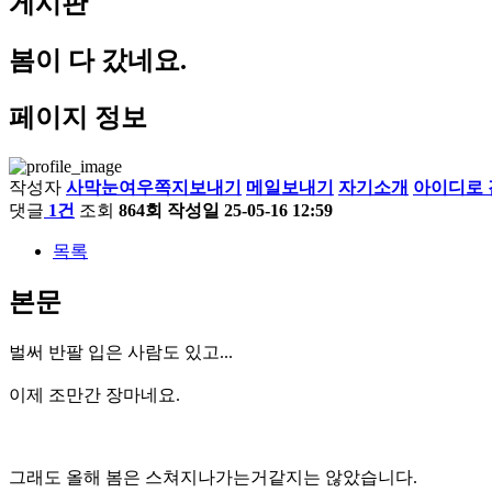
게시판
봄이 다 갔네요.
페이지 정보
작성자
사막눈여우
쪽지보내기
메일보내기
자기소개
아이디로 
댓글
1건
조회
864회
작성일
25-05-16 12:59
목록
본문
벌써 반팔 입은 사람도 있고...
이제 조만간 장마네요.
그래도 올해 봄은 스쳐지나가는거같지는 않았습니다.